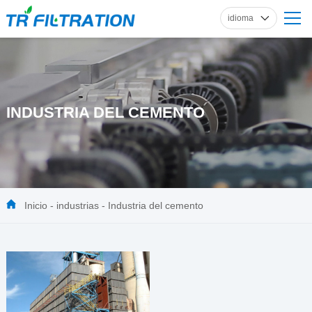
idioma
inglés
ruso
francés
español
INDUSTRIA DEL CEMENTO
alemán
Inicio
-
industrias
-
Industria del cemento