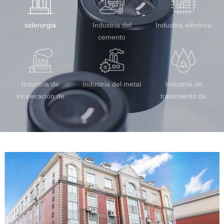
siderurgia
Industria del
Industria eléctrica
cemento
Industria de
Industria del metal
Industria de
incineración de
tratamiento de
residuos
aguas