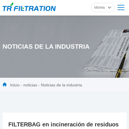
idioma
inglés
ruso
francés
español
NOTICIAS DE LA INDUSTRIA
alemán
Inicio
-
noticias
-
Noticias de la industria
FILTERBAG en incineración de residuos